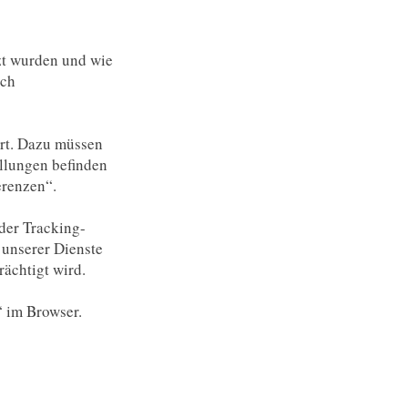
zt wurden und wie
uch
ert. Dazu müssen
llungen befinden
erenzen“.
der Tracking-
 unserer Dienste
rächtigt wird.
“ im Browser.