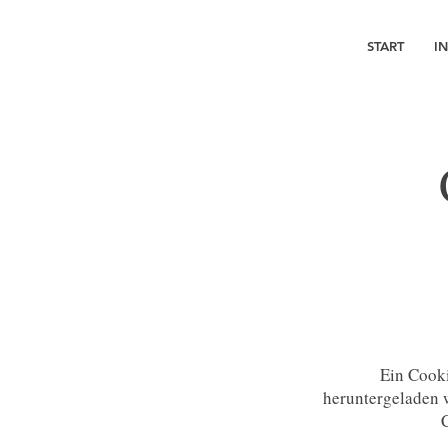
START
I
Ein Cooki
heruntergeladen w